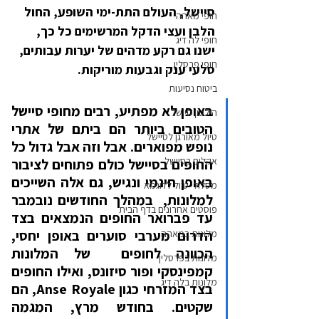
סיישל, העולם התת-ימי השופע, החול 
חופי מאהה
הלבן ועצי הדקל המרשימים כל כך, 
חופי לה דיג
ישנו גם רקע מדהים של יערות עבותים, 
חופי פרסלין
סלעי ענק וגבעות מוריקות.
ביטוח נסיעות
באופן לא מפתיע, רבים מחופי סיישל 
הילטון סיישל
הטובים ביותר הם ביתם של אתרי 
טיול מאורגן לסיישל
נופש מפוארים. אבל וזה אבל גדול כל 
אקלים בסיישל
החופים בסיישל כולם פתוחים לציבור 
באופן חינמי ונגיש, גם אלה השייכים 
מסלולי טיול לדוגמא
למלונות,  במהלך החודשים נובמבר 
פוסטים אחרונים בדף הבית
עד פברואר החופים הנמצאים בצד 
הדרום מערבי סוערים באופן יחסי, 
מלונות במאהה
הכוונה לחופים  של המלונות 
מלונות בפרסלין
קמפינסקי ופור סיזונס, ואילו החופים 
מלונות בלה דיג
בצד המזרחי כגון Anse Royale, הם 
שקטים. בחודש מרץ, המגמה 