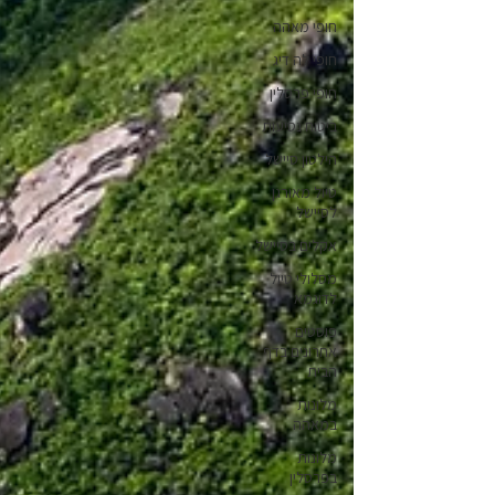
חופי מאהה
חופי לה דיג
חופי פרסלין
ביטוח נסיעות
הילטון סיישל
טיול מאורגן
לסיישל
אקלים בסיישל
מסלולי טיול
לדוגמא
פוסטים
אחרונים בדף
הבית
מלונות
במאהה
מלונות
בפרסלין