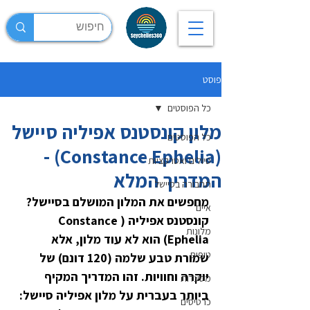
פוסט
כל הפוסטים
מלון קונסטנס אפיליה סיישל
כל הפוסטים
(Constance Ephelia) -
טיולים ואטרקציות
המדריך המלא
תחבורה בסיישל
מחפשים את המלון המושלם בסיישל? 
איים
קונסטנס אפיליה (Constance 
מלונות
Ephelia) הוא לא עוד מלון, אלא 
טיפים
שמורת טבע שלמה (120 דונם) של 
יוקרה וחוויות. זהו המדריך המקיף 
מסעדות
ביותר בעברית על מלון אפיליה סיישל: 
כרטיסים