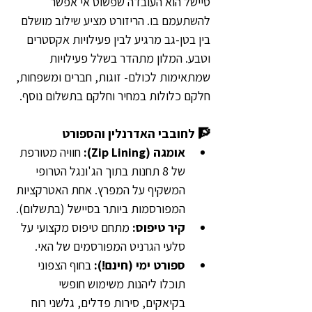
סיישל הוא העובדה שפשוט אי אפשר 
להשתעמם בו. הריזורט מציע שילוב מושלם 
בין בטן-גב מרגיע לבין פעילויות אקסטרים 
וטבע. המלון מתהדר בשלל פעילויות 
שמתאימות לכולם- זוגות, חברים ומשפחות, 
חלקם כלולות במחיר וחלקם בתשלום נוסף.
🧗 לחובבי האדרנלין והספורט
אומגה (Zip Lining):
 חוויה מטורפת 
של 8 תחנות בתוך הג'ונגל הטרופי 
המשקיף על המפרץ. אחת האטרקציות 
המפורסמות ביותר בסיישל (בתשלום).
קיר טיפוס:
 מתחם טיפוס מקצועי על 
סלעי הגרניט המפורסמים של האי.
ספורט ימי (חינם!): 
בחוף הצפוני 
תוכלו ליהנות משימוש חופשי 
בקיאקים, סירות פדלים, גלשני רוח 