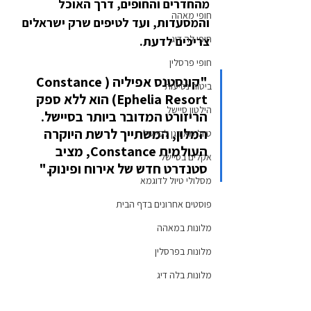
מהחדרים והחופים, דרך האוכל 
חופי מאהה
והמסעדות, ועד לטיפים שרק ישראלים 
חופי לה דיג
צריכים לדעת.
חופי פרסלין
"קונסטנס אפיליה (Constance 
ביטוח נסיעות
Ephelia Resort) הוא ללא ספק 
הילטון סיישל
הריזורט המדובר ביותר בסיישל. 
המלון, המשתייך לרשת היוקרה 
טיול מאורגן לסיישל
העולמית Constance, מציב 
אקלים בסיישל
סטנדרט חדש של אירוח ופינוק."
מסלולי טיול לדוגמא
פוסטים אחרונים בדף הבית
מלונות במאהה
מלונות בפרסלין
מלונות בלה דיג