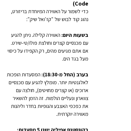
Code)
כדי לשמור על האווירה המיוחדת בריזורט, 
נהוג קוד לבוש של "קז'ואל שיק":
בשעות היום: 
האווירה קלילה. ניתן להגיע 
עם מכנסיים קצרים וחולצת פולו/טי-שירט. 
אם אתם מגיעים מהים, רק הקפידו על כיסוי 
מעל בגד הים.
בערב (החל מ-18:30):
 המסעדות הופכות 
לאלגנטיות יותר. מומלץ להגיע עם מכנסיים 
ארוכים (או קצרים מחויטים), חולצה עם 
צווארון ונעליים הולמות. זה הזמן להשאיר 
את כפכפי האצבע והגופיות בחדר וליהנות 
מאווירה יוקרתית.
בקונסטנס אפיליה ישנן 5 מסעדות: