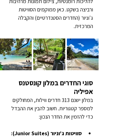
להליכות רומנטיות, צילום תמונות מרהיבות 
ורביצה בשקט. כאן ממוקמים הסוויטות 
ג'וניור (החדרים הסטנדרטיים) והקבלה 
המרכזית.
סוגי החדרים במלון קונסטנס 
אפיליה
במלון ישנם 313 חדרים ווילות, המחולקים 
למספר קטגוריות. חשוב להבין את ההבדל 
כדי להזמין את החדר הנכון:
סוויטות ג'וניור (Junior Suites): 