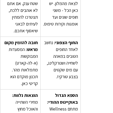
לצאת מהמלון. יש 
שטח ענק. אם אתם 
כאן הכל - משני 
לא אוהבים ללכת, 
חופים שונים ועד 
תצטרכו להמתין 
אומגות וקירות טיפוס.
לעיתים לבאגי 
שיאסוף אתכם.
החוף הצפוני:
 נחשב 
חובה להזמין מקום 
לאחד החופים 
מראש: 
המסעדות 
הטובים במאהה 
המבוקשות 
לשחייה ושנורקלינג, 
(א-לה-קארט) 
עם מים שקטים 
מתמלאות מהר. 
בצבע טורקיז.
תכנון מוקדם הוא 
קריטי כאן.
הספא הגדול 
הוצאות נלוות:
באוקיינוס ההודי: 
מחירי השתייה 
מתחם Wellness 
והאוכל מחוץ 