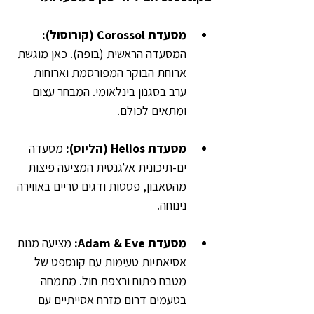
מסעדת Corossol (קורוסול):
המסעדה הראשית (בופה). כאן מוגשת 
ארוחת הבוקר המפורסמת וארוחות 
ערב בסגנון בינלאומי. המבחר עצום 
ומתאים לכולם.
מסעדת Helios (הליוס): 
מסעדה 
ים-תיכונית אלגנטית המציעה פיצות 
מהטאבון, פסטות ודגים טריים באווירה 
נינוחה.
מסעדת Adam & Eve: 
מציעה מנות 
אסיאתיות טעימות עם קונספט של 
מטבח פתוח ורצפת חול. מתמחה 
בטעמים דרום מזרח אסייתיים עם 