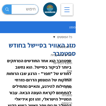
פוסט
כל הפוסטים
מזג האוויר בסיישל בחודש
כל הפוסטים
ספטמבר
טיולים ואטרקציות
ספטמבר הוא אחד החודשים המרתקים 
תחבורה בסיישל
ביותר לביקור בסיישל. הוא נחשב 
איים
לחודש של "תפר" – הרגע שבו הרוחות 
מלונות
החזקות של המונסון הדרום-מזרחי 
מתחילות להירגע, והאיים מתחילים 
טיפים
להתחמם לקראת העונה הבאה. עבור 
מסעדות
המטייל הישראלי, זהו זמן אידיאלי 
כרטיסים
המשלב ים נוח יותר מאשר בשיא הקיץ, 