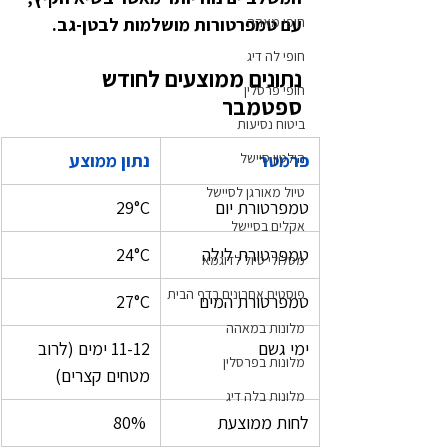
חופי מאהה
עם טמפרטורות מושלמות לבטן-גב.
חופי לה דיג
נתונים ממוצעים לחודש 
חופי פרסלין
ספטמבר
ביטוח נסיעות
פרמטר
הילטון סיישל
נתון ממוצע
טיול מאורגן לסיישל
טמפרטורת יום
29°C
אקלים בסיישל
טמפרטורת לילה
24°C
מסלולי טיול לדוגמא
פוסטים אחרונים בדף הבית
טמפרטורת המים
27°C
מלונות במאהה
ימי גשם
11-12 ימים (לרוב 
מלונות בפרסלין
מטחים קצרים)
מלונות בלה דיג
לחות ממוצעת
80% 