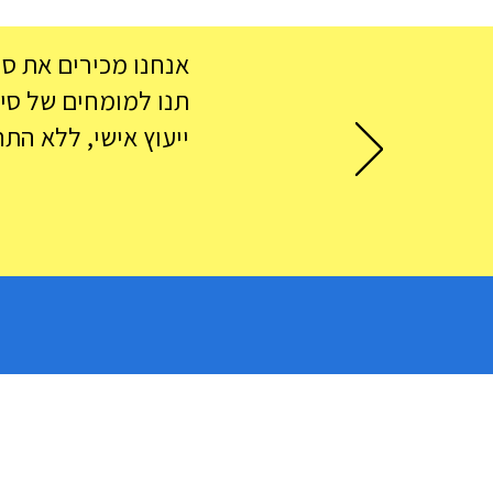
אנחנו מכירים את סי
תנו למומחים של סיישל 360 לעזור לכם למצוא את המלון המושלם והטיס
ייעוץ אישי, ללא התח
הצוללת האדומה בסיישל:
הרפתקה תת-ימית לכל המשפחה
סיישל 360
|
ויזה לסיישל
|
קורונה ב
אפיליה סיישל
|
צור קשר בוואצאפ