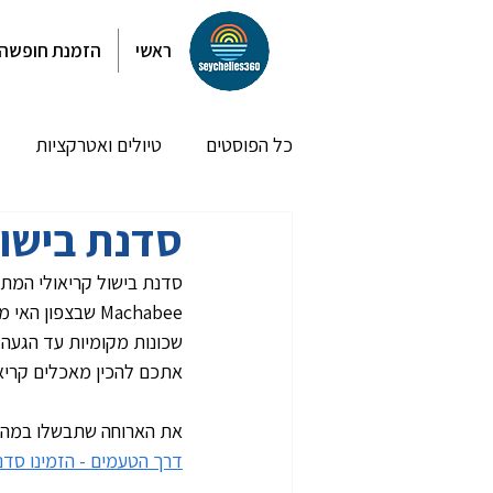
ראשי
הזמנת חופשה
כל הפוסטים
טיולים ואטרקציות
סדנת בישו
חופי לה דיג
חופי פרסלין
Machabee שבצפו
מסלולי טיול לדוגמא
פוסטים א
שכונות מקומיות עד הגעה 
אתכם להכין מאכלים קריאו
את הארוחה שתבשלו במהלך 
דרך הטעמים - הזמינו סדנ