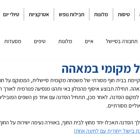
טיסות
מלונות
חבילות נופש
אטרקציות
טיולי יום
תחבורה בסיישל
איים
מלונות
טיפים
מסעדות
ל מקומי במאהה
ביטוח נסיעות
הילטון סיישל
טיול מאורגן לסיישל
אקלים
ן האי מאהה. תחילה תבוצע איסוף מהמלון באי ותהנו מנסיעה פנורמית לאורך 
חרונים בדף הבית
מלונות במאהה
מלונות בפרסלין
מל
למקום הסדנה. לאחר מכן, תתחיל הסדנה עם אחד מן השפים המובילים
ליים מסורתיים.
הסדנה תאכלו יחד מחוץ לבית החוף, באווירה נעימה ישירות על החוף.
ת בישול ייחודית עם לחיצה אחת!