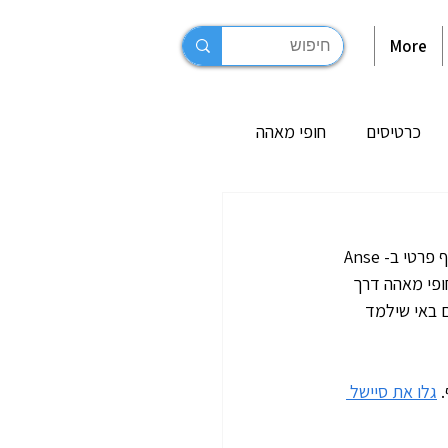
More
כרטיסים
חופי מאהה
 בסיישל
סדנת בישול קריאולי המתקיימת בבית חוף מסורתי של משפחה מקומית סיישלית, הממוקם על חוף פרטי ב-Anse 
חופי מאהה דרך 
ונות בלה דיג
 באי שילמד 
 
גלו את סיישל 