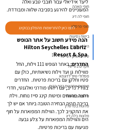
ליעד אידיאלי עבור חובבי טבע ואלה 
חופי מאהה
המעוניינים להירגע בסביבה שלווה ומבודדת.
חופי לה דיג
חופי פרסלין
לחצו כאן להתרשמות מהמלון בבוקינג
ביטוח נסיעות
הנה מידע חשוב על אתר הנופש 
Hilton Seychelles Labriz 
הילטון סיישל
Resort & Spa:
טיול מאורגן לסיישל
החדרים: 
באתר הנופש 111 וילות, החל 
אקלים בסיישל
מווילות גן ועד וילות נשיאותיות, כולן עם 
מסלולי טיול לדוגמא
פטיו וחלקן עם בריכות פרטיות.  החדרים 
פוסטים אחרונים בדף הבית
בגודל נדיב, עם ריהוט מודרני ואלגנטי, חדרי 
רחצה מרווחים ומיטות קינג סייז נוחות. וילת 
מלונות במאהה
בריכה תהיה הבחירה הטובה ביותר אם יש לך 
מלונות בפרסלין
את התקציב לכך. הווילות המפוארות על חוף 
מלונות בלה דיג
הים והווילות המפוארות על צלע גבעה 
מגיעות עם בריכות פרטיות.