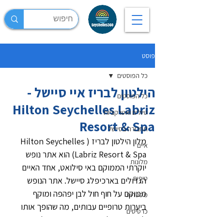
פוסט
כל הפוסטים
הילטון לבריז איי סיישל -
כל הפוסטים
Hilton Seychelles Labriz
טיולים ואטרקציות
Resort & Spa
תחבורה בסיישל
מלון הילטון לבריז (Hilton Seychelles 
איים
Labriz Resort & Spa) הוא אתר נופש 
מלונות
יוקרתי הממוקם באי סילואט, אחד האיים 
טיפים
הגדולים בארכיפלג סיישל. אתר הנופש 
ממוקם על חוף חול לבן יפהפה ומוקף 
מסעדות
ביערות טרופיים עבותים, מה שהופך אותו 
כרטיסים