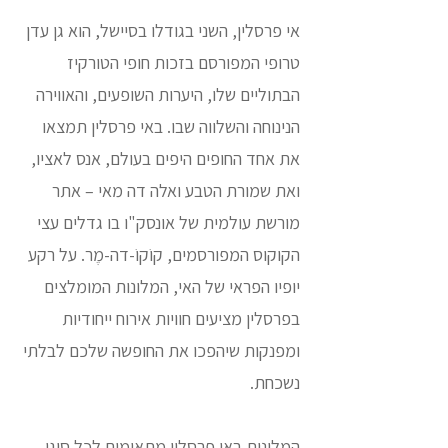
אי פרסלין, השני בגודלו בסיישל, הוא גן עדן
טרופי המפורסם בזכות חופי הטורקיז
הבתוליים שלו, היערות השופעים, והאווירה
הנינוחה והשלווה שבו. באי פרסלין תמצאו
את אחד החופים היפים בעולם, אנס לאציו,
ואת שמורת הטבע ואלה דה מאי – אתר
מורשת עולמית של אונסק"ו בו גדלים עצי
הקוקוס המפורסמים, קוֹקוֹ-דה-מֶר. על רקע
יופיו הפראי של האי, המלונות המומלצים
בפרסלין מציעים חוויות אירוח ייחודיות
ומפנקות שיהפכו את החופשה שלכם לבלתי
נשכחת.
המלונות באי פרסלין מתאימים לכל סוגי