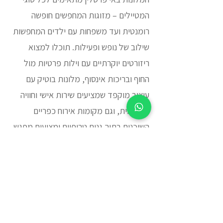
המטיילים – מזוגות המחפשים חופשה
רומנטית ועד משפחות עם ילדים המחפשות
שילוב של נופש ופעילות. תוכלו למצוא
ריזורטים יוקרתיים עם וילות פרטיות מול
החוף ובריכות אינסוף, מלונות בוטיק עם
עיצוב מוקפד שמציעים שירות אישי וחוויה
אינטימית, וגם מקומות אירוח כפריים
השוכנים בתוך גנים טרופיים ומציעים מפגש
קרוב עם הטבע. המלונות בפרסלין מציעים
מגוון רחב של מתקנים ושירותים שיעשו את
השהות שלכם לנוחה ומהנה במיוחד:
מסעדות מעולות המגישות אוכל מקומי
ובינלאומי, מרכזי ספא ובריאות, גישה ישירה
לחופים פרטים, ומבחר פעילויות מים כמו