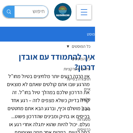
פוסט
כל הפוסטים
איך להתמודד עם אובדן
כל הפוסטים
דרכון?
טיולים ואטרקציות
אין הרבה רגעים יותר מלחיצים בטיול מחו"ל 
תחבורה בסיישל
מהרגע שבו אתם קולטים שאתם לא מוצאים 
איים
את הדרכון שלכם במהלך טיול בחו"ל. זה 
מלונות
קורה בדיוק כשלא מצפים לזה – רגע אחד 
הכל מושלם וכיף, וברגע הבא אתם מחטטים 
טיפים
בכיסים או בתיק ומבינים שהדרכון פשוט... 
מסעדות
נעלם. יכול להיות שהוא יתגלה אחרי רגע או 
כרטיסים
כמה רגעים, במקום אחר ממה שציפיתם, 