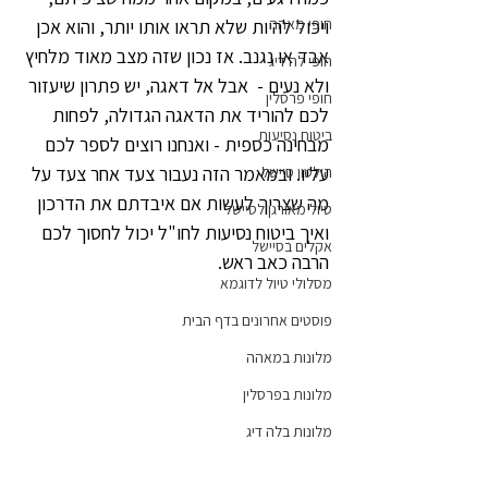
חופי מאהה
ויכול להיות שלא תראו אותו יותר, והוא אכן 
אבד או נגנב. אז נכון שזה מצב מאוד מלחיץ 
חופי לה דיג
ולא נעים -  אבל אל דאגה, יש פתרון שיעזור 
חופי פרסלין
לכם להוריד את הדאגה הגדולה, לפחות 
ביטוח נסיעות
מבחינה כספית - ואנחנו רוצים לספר לכם 
עליו. ובמאמר הזה נעבור צעד אחר צעד על 
הילטון סיישל
מה שצריך לעשות אם איבדתם את הדרכון 
טיול מאורגן לסיישל
ואיך ביטוח נסיעות לחו"ל יכול לחסוך לכם 
אקלים בסיישל
הרבה כאב ראש.
מסלולי טיול לדוגמא
פוסטים אחרונים בדף הבית
מלונות במאהה
מלונות בפרסלין
מלונות בלה דיג