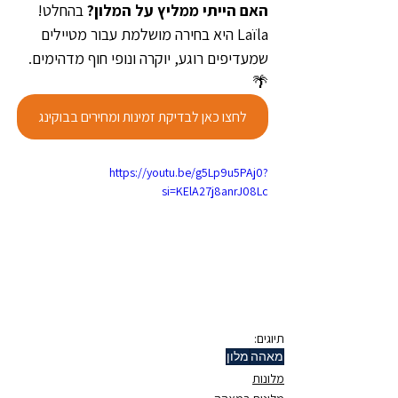
האם הייתי ממליץ על המלון? 
בהחלט! 
Laïla היא בחירה מושלמת עבור מטיילים 
שמעדיפים רוגע, יוקרה ונופי חוף מדהימים. 
🌴
לחצו כאן לבדיקת זמינות ומחירים בבוקינג
https://youtu.be/g5Lp9u5PAj0?
si=KElA27j8anrJ08Lc
תיוגים:
מאהה
מלון
מלונות