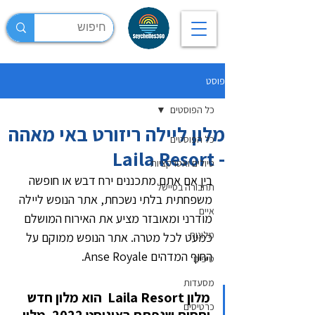
פוסט
כל הפוסטים
מלון ליילה ריזורט באי מאהה
כל הפוסטים
- Laila Resort
טיולים ואטרקציות
בין אם אתם מתכננים ירח דבש או חופשה 
תחבורה בסיישל
משפחתית בלתי נשכחת, אתר הנופש ליילה 
איים
מודרני ומאובזר מציע את האירוח המושלם 
מלונות
כמעט לכל מטרה. אתר הנופש ממוקם על 
החוף המדהים Anse Royale. 
טיפים
מסעדות
מלון Laila Resort  הוא מלון חדש 
כרטיסים