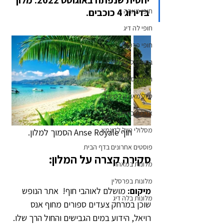
יחסית שנפתח באוגוסט 2022. מלון 
בדירוג 4 כוכבים.
חופי מאהה
חופי לה דיג
חופי פרסלין
ביטוח נסיעות
הילטון סיישל
טיול מאורגן לסיישל
אקלים בסיישל
מסלולי טיול לדוגמא
חוף Anse Royale הסמוך למלון.
פוסטים אחרונים בדף הבית
סקירה קצרה על המלון:
מלונות במאהה
מלונות בפרסלין
מיקום: 
מושלם לאוהבי חוף!  אתר הנופש 
מלונות בלה דיג
שוכן במרחק צעדים ספורים מחוף אנס 
רויאל, הידוע במים הגבישים והחול הרך שלו. 