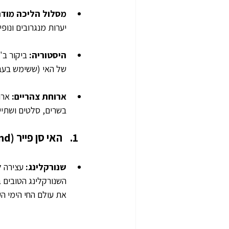
מסלול הליכה מודר
יערות מנגרובים ונופי
היסטוריה: 
של האי (ששימש בעב
ארוחת צהריים:
בשרים, סלטים ושתייה
האי סן פייר (St. Pierre Island):
שנורקלינג:
 עצירה ל
השנורקלינג הטובים ב
את עולם החי הימי הע