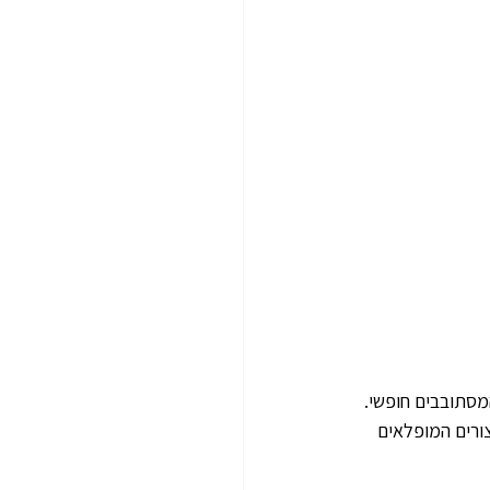
צבי אלדברה (Aldabra) הענקיים המסתובבים חופשי. 
ורים המופלאים 