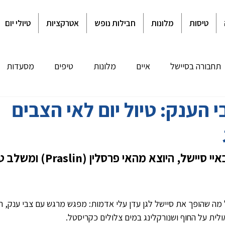
טיסות
מלונות
חבילות נופש
אטרקציות
טיולי יום
תחבורה בסיישל
איים
מלונות
טיפים
מסעדות
 הענק: טיול יום לאי הצבים
ביטוח נסיעות
הילטון סיישל
טיול מאורגן לסיישל
אקלים
חרונים בדף הבית
מלונות במאהה
מלונות בפרסלין
מל
טיול יום פופולרי באיי סיישל, היוצא מה
ה שהופך את סיישל לגן עדן עלי אדמות: מפגש מרגש עם צבי ענק, ה
ולית על החוף ושנורקלינג במים צלולים כקריסטל.