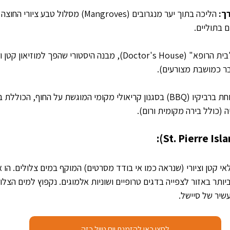
ך: 
הליכה בתוך יער מנגרובים (Mangroves) מסלול ט
ם בתוליים.
ביקור ב"בית הרופא" (Doctor's House), מבנה היסטורי שהפך למו
ר כמושבת מצורעים).
 ארוחת ברביקיו (BBQ) בסגנון קריאולי מקומי המוגשת על החוף, הכו
 (כולל בירה מקומית ורום).
אי קטן וציורי (שנראה כמו אי בודד מסרטים) המוקף במים צלולים. הו 
יותר באזור לצפייה בדגים טרופיים ושוניות אלמוגים. נקפוץ למים הצלול
שיר של סיישל.
לחצו כאן להזמנת יום טיול כזה