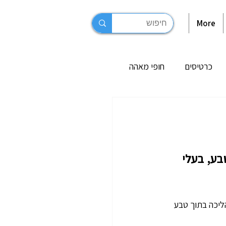
More
כרטיסים
חופי מאהה
 בסיישל
ונות בלה דיג
אי פרסלין (Praslin) ומשלב טבע, בעלי 
ליכה בתוך טבע 