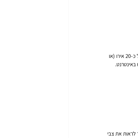
מה לא כלול (חשוב!): בדרך כלל יש לשלם מס כניסה לשמורה הימית (Entry Fee) בסך של כ-20 אירו (או 
לראות את צבי 