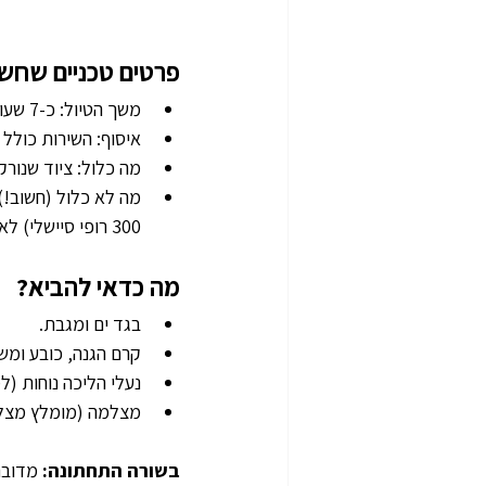
פרטים טכניים שחש
משך הטיול: כ-7 שעות.
איסוף: השירות כולל 
מה כלול: ציוד שנורק
300 רופי סיישלי) לאדם מעל גיל 12. התשלום מתבצע לרוב בכרטיס אשראי בלבד או מראש באינטרנט.
מה כדאי להביא?
בגד ים ומגבת.
קרם הגנה, כובע ומש
נעלי הליכה נוחות (למ
מצלמה (מומלץ מצלמ
בשורה התחתונה: 
מדובר