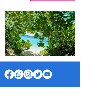
סיישל 360
|
ויזה לסיישל
|
קורונה בסיישל
|
הצהרת
נגישות
|
עונה מומלצת בסיישל
|
מסעדות בסיישל
|
מאהה
|
פרסלין
|
לה דיג
|
קונסטנס אפיליה סיישל
|