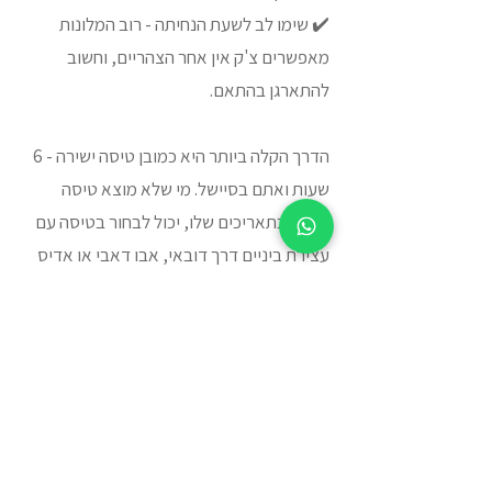
✔️ שימו לב לשעת הנחיתה - רוב המלונות
מאפשרים צ'ק אין אחר הצהריים, וחשוב
להתארגן בהתאם.
הדרך הקלה ביותר היא כמובן טיסה ישירה - 6
שעות ואתם בסיישל. מי שלא מוצא טיסה
ישירה בתאריכים שלו, יכול לבחור בטיסה עם
עצירת ביניים דרך דובאי, אבו דאבי או אדיס
אבבה.🌴 לא משנה באיזו אפשרות תבחרו -
הים הטורקיז, החופים הלבנים והטבע המדהים
של סיישל מחכים לכם מעבר לפינה.
רוצים שנמצא לכם את הטיסה הכי
משתלמת? 👈
לחצו כאן והשאירו פרטים
ונחזור אליכם עם הצעה מותאמת אישית
.