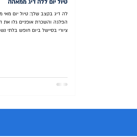
טיול יום ללה דיג ממאהה
לה דיג בקצב שלך: טיול יום מאי 
הפלגה והשכרת אופניים גלו את הא
ציורי בסיישל ביום חופש בלתי נשכ
לוחות זמנים צפופים, בלי מדריך 
- רק אתם, אופניים, חופים לבנים וצ
לפנינה האמיתית של סיישל. זהו אי
הזמן עצר מלכת, המכוניות כמעט וא
קיימות, והדרך הטובה ביותר לחקו
היא על זוג אופניים. הטיול שלנו מ
מהאי מאהה (Mahé) ליום גד
פוטוגניים, אווירה אותנטית וחופים
בתארים היפים בעולם. נקודו