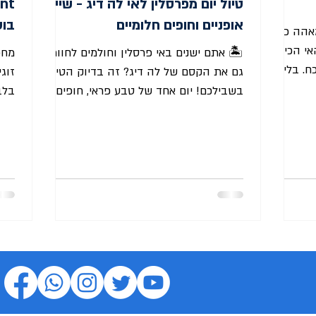
טיול יום מפרסלין לאי לה דיג - שייט,
אופניים וחופים חלומיים
בוט
מאהה כולל
י הכי
🏝️ אתם ישנים באי פרסלין וחולמים לחוות
מחפ
ח. בלי
גם את הקסם של לה דיג? זה בדיוק הטיול
זוג
שרץ קדימה
בשבילכם! יום אחד של טבע פראי, חופים
בי ענק.
מהיפים בעולם ואופניים בין עצי קוקוס -
Hotel
למה לצפות? האי לה דיג (La Digue) נחשב
חוויה מושלמת שכוללת שייט, רכיבה, ונופים
 שבו
שיישארו איתכם לתמיד. 🌴🚲 🚤☀️ צאו
ינן
ליום טיול חד-יומי באי הקסום La Digue
ר אותו
הטיול יוצא מהאי פרסלין וכולל איסוף
וציא אתכם
מהמלון, סירה בה תפליגו ללה דיג ואופניים
וש בנופים
באי לה דיג שתוכלו להתנייד איתם וכמובן
 שזכו
זמן חופשי בלה דיג כדי לגלות אותו. 🚲
הצטרפו ליום טיול קסום באי הכי פוטוגני
בסיישל! ✨ תיאור היום בקצרה א