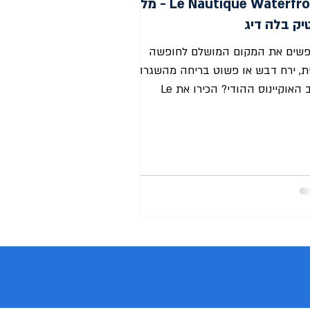
Le Nautique Waterfront - מלון
יק בלה דיג
שים את המקום המושלם לחופשה
ית, ירח דבש או פשוט בריחה מהשגרה
בלב האוקיינוס ההודי? הכירו את Le
Nautique Waterfront , מלון בוטיק...