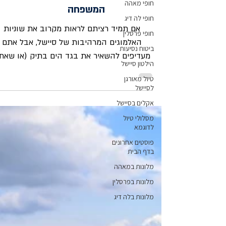
חופי מאהה
המשפחה
חופי לה דיג
אם תמיד רציתם לראות מקרוב את שוניות
חופי פרסלין
האלמוגים המרהיבות של סיישל, אבל אתם
ביטוח נסיעות
מעדיפים להשאיר את בגד הים בתיק (או שאת
הילטון סיישל
מטיילים עם ילדים קטנים), הצוללת האדומה
טיול מאורגן
(Semi-Submarine) היא הפתרון המושלם
לסיישל
עבורכם. מדובר בכלי שיט ייחודי שאינו צולל
אקלים בסיישל
לחלוטין, אלא מאפשר לכם לשבת בחלקו
מסלולי טיול
התחתון, שנמצא מתחת לפני המים, ולהשקיף
לדוגמא
דרך חלונות פנורמיים ענקיים על החיים השוקק
פוסטים אחרונים
באוקיינוס ההודי. ✨ מה מחכה לכם בסיור?
בדף הבית
הסיור יוצא מאידן איילנד (Eden Island
מלונות במאהה
אתכם אל לב השמורה הימית הלאומ
מלונות בפרסלין
- אחת משמורות
מלונות בלה דיג